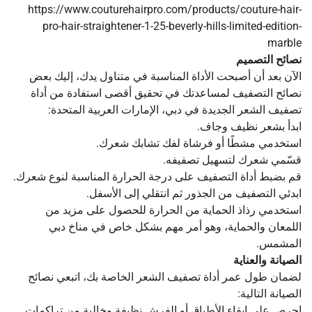
https://www.couturehairpro.com/products/couture-hair-
pro-hair-straightener-1-25-beverly-hills-limited-edition-
marble
نصائح التصميم
الآن بعد أن أصبحت الأداة المناسبة في متناول يدك، إليك بعض
نصائح التصفيف لمساعدتك في تحقيق أقصى استفادة من أداة
تصفيف الشعر الجديدة في دبي، الإمارات العربية المتحدة:
ابدأ بشعر نظيف وجاف.
استخدمي مشطًا أو فرشاة لفك تشابك شعرك.
قسّمي شعرك لتسهيل تصفيفه.
قم بضبط أداة التصفيف على درجة الحرارة المناسبة لنوع شعرك.
ابدئي التصفيف من الجذور ثم انتقلي إلى الأسفل.
استخدمي رذاذ الحماية من الحرارة للحصول على مزيد من
اللمعان والحماية، وهو أمر مهم بشكل خاص في مناخ دبي
المشمس.
الصيانة والعناية
لضمان طول عمر أداة تصفيف الشعر الخاصة بك، اتبعي نصائح
الصيانة التالية:
احرص على إبقاء الأطباق أو الفرش نظيفة وخالية من تراكمات