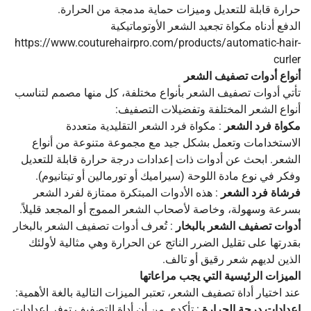
حرارة قابلة للتعديل وميزات حماية مدمجة من الحرارة.
الدفع أدناه مكواة تجعيد الشعر الأوتوماتيكية
https://www.couturehairpro.com/products/automatic-hair-
curler
أنواع أدوات تصفيف الشعر
تأتي أدوات تصفيف الشعر بأنواع مختلفة، كل منها مصمم لتناسب
أنواع الشعر المختلفة وتفضيلات التصفيف:
مكواة فرد الشعر
: مكواة فرد الشعر التقليدية متعددة
الاستخدامات وتعمل بشكل جيد مع مجموعة متنوعة من أنواع
الشعر. ابحث عن أدوات ذات إعدادات درجة حرارة قابلة للتعديل
وفكر في نوع مادة اللوحة (سيراميك أو تورمالين أو تيتانيوم).
فرشاة فرد الشعر
: هذه الأدوات المبتكرة ممتازة لفرد الشعر
بسرعة وسهولة، وخاصة لأصحاب الشعر المموج أو المجعد قليلاً.
أدوات تصفيف الشعر بالبخار
: تُعرف أدوات تصفيف الشعر بالبخار
بقدرتها على تقليل الضرر الناتج عن الحرارة وهي مثالية لأولئك
الذين لديهم شعر رقيق أو تالف.
الميزات الرئيسية التي يجب مراعاتها
عند اختيار أداة تصفيف الشعر، تعتبر الميزات التالية بالغة الأهمية:
إعدادات درجة الحرارة
: تأكدي من أن أداة التصفيف توفر إعدادات