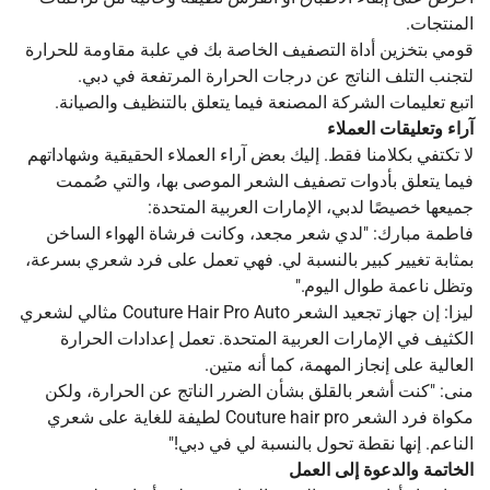
المنتجات.
قومي بتخزين أداة التصفيف الخاصة بك في علبة مقاومة للحرارة
لتجنب التلف الناتج عن درجات الحرارة المرتفعة في دبي.
اتبع تعليمات الشركة المصنعة فيما يتعلق بالتنظيف والصيانة.
آراء وتعليقات العملاء
لا تكتفي بكلامنا فقط. إليك بعض آراء العملاء الحقيقية وشهاداتهم
فيما يتعلق بأدوات تصفيف الشعر الموصى بها، والتي صُممت
جميعها خصيصًا لدبي، الإمارات العربية المتحدة:
فاطمة مبارك: "لدي شعر مجعد، وكانت فرشاة الهواء الساخن
بمثابة تغيير كبير بالنسبة لي. فهي تعمل على فرد شعري بسرعة،
وتظل ناعمة طوال اليوم."
ليزا: إن جهاز تجعيد الشعر Couture Hair Pro Auto مثالي لشعري
الكثيف في الإمارات العربية المتحدة. تعمل إعدادات الحرارة
العالية على إنجاز المهمة، كما أنه متين.
منى: "كنت أشعر بالقلق بشأن الضرر الناتج عن الحرارة، ولكن
مكواة فرد الشعر Couture hair pro لطيفة للغاية على شعري
الناعم. إنها نقطة تحول بالنسبة لي في دبي!"
الخاتمة والدعوة إلى العمل