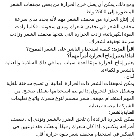
ومع ذلك، يمكن أن يصل خرج الحرارة من بعض مجففات الشعر
المتطورة إلى 2500 واط.
إن إنتاج الحرارة من مجفف الشعر مهم لأنه يحدد مدى سرعة
مجفف الشعر في تجفيف شعرك ومدى سخونته. فكلما زادت
القوة الكهربائية، زادت الحرارة التي ينتجها مجفف الشعر وزادت
سرعة تجفيفه لشعرك.
اقرأ المزيد:
كيفية استخدام الناشر على الشعر المموج؟
لماذا يعتبر إنتاج الحرارة أمراً مهماً؟
يعتبر إنتاج الحرارة مهمًا لعدة أسباب، بما في ذلك السلامة والعناية
بالشعر والكفاءة.
أمان
:
يمكن لمجففات الشعر ذات الحرارة العالية أن تصبح ساخنة للغاية
وتشكل خطرًا للحروق إذا لم يتم استخدامها بشكل صحيح. من
المهم استخدام مجفف شعر مصمم لنوع شعرك واتباع تعليمات
الشركة المصنعة بعناية.
العناية بالشعر
:
يمكن للحرارة الزائدة أن تلحق الضرر بالشعر وتؤدي إلى تقصف
أطرافه وتكسره. إذا كان شعرك رقيقًا أو هشًا، فقد ترغبين في
التفكير في استخدام مجفف شعر بقوة حرارة أقل.