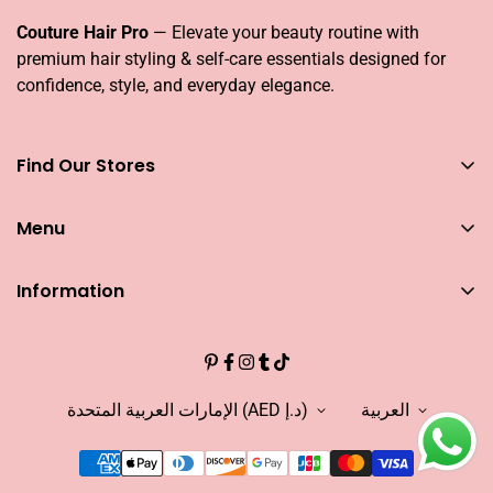
Couture Hair Pro
— Elevate your beauty routine with
premium hair styling & self-care essentials designed for
confidence, style, and everyday elegance.
Find Our Stores
You can find our stores across UAE
Menu
Dubai
Couture Hair Pro DFC Mall
Home
Couture Hair Pro Dragon Mart 1
Information
Jose Eber Mirdiff City Centre
All Hair Essentials
يبحث
Abu Dhabi
Bundle Offers
Couture Hair Pro Yas Mall
المهن
Blogs
Jose Eber Dalma Mall
مؤثر
العربية
الإمارات العربية المتحدة (AED د.إ)
ضمان
من نحن؟
FAQs
ابحث عن متجرنا