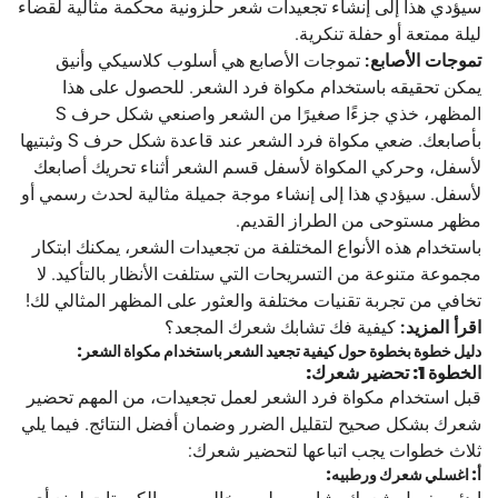
سيؤدي هذا إلى إنشاء تجعيدات شعر حلزونية محكمة مثالية لقضاء
ليلة ممتعة أو حفلة تنكرية.
تموجات الأصابع:
تموجات الأصابع هي أسلوب كلاسيكي وأنيق
يمكن تحقيقه باستخدام مكواة فرد الشعر. للحصول على هذا
المظهر، خذي جزءًا صغيرًا من الشعر واصنعي شكل حرف S
بأصابعك. ضعي مكواة فرد الشعر عند قاعدة شكل حرف S وثبتيها
لأسفل، وحركي المكواة لأسفل قسم الشعر أثناء تحريك أصابعك
لأسفل. سيؤدي هذا إلى إنشاء موجة جميلة مثالية لحدث رسمي أو
مظهر مستوحى من الطراز القديم.
باستخدام هذه الأنواع المختلفة من تجعيدات الشعر، يمكنك ابتكار
مجموعة متنوعة من التسريحات التي ستلفت الأنظار بالتأكيد. لا
تخافي من تجربة تقنيات مختلفة والعثور على المظهر المثالي لك!
اقرأ المزيد:
كيفية فك تشابك شعرك المجعد؟
دليل خطوة بخطوة حول كيفية تجعيد الشعر باستخدام مكواة الشعر:
الخطوة 1: تحضير شعرك:
قبل استخدام مكواة فرد الشعر لعمل تجعيدات، من المهم تحضير
شعرك بشكل صحيح لتقليل الضرر وضمان أفضل النتائج. فيما يلي
ثلاث خطوات يجب اتباعها لتحضير شعرك:
أ: اغسلي شعرك ورطبيه: