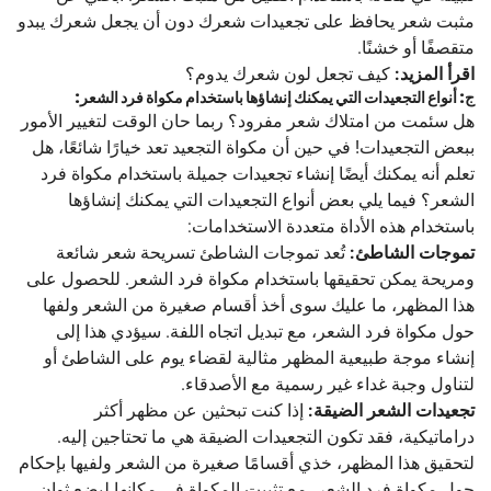
مثبت شعر يحافظ على تجعيدات شعرك دون أن يجعل شعرك يبدو
متقصفًا أو خشنًا.
اقرأ المزيد:
كيف تجعل لون شعرك يدوم؟
ج: أنواع التجعيدات التي يمكنك إنشاؤها باستخدام مكواة فرد الشعر:
هل سئمت من امتلاك شعر مفرود؟ ربما حان الوقت لتغيير الأمور
ببعض التجعيدات! في حين أن مكواة التجعيد تعد خيارًا شائعًا، هل
تعلم أنه يمكنك أيضًا إنشاء تجعيدات جميلة باستخدام مكواة فرد
الشعر؟ فيما يلي بعض أنواع التجعيدات التي يمكنك إنشاؤها
باستخدام هذه الأداة متعددة الاستخدامات:
تموجات الشاطئ:
تُعد تموجات الشاطئ تسريحة شعر شائعة
ومريحة يمكن تحقيقها باستخدام مكواة فرد الشعر. للحصول على
هذا المظهر، ما عليك سوى أخذ أقسام صغيرة من الشعر ولفها
حول مكواة فرد الشعر، مع تبديل اتجاه اللفة. سيؤدي هذا إلى
إنشاء موجة طبيعية المظهر مثالية لقضاء يوم على الشاطئ أو
لتناول وجبة غداء غير رسمية مع الأصدقاء.
تجعيدات الشعر الضيقة:
إذا كنت تبحثين عن مظهر أكثر
دراماتيكية، فقد تكون التجعيدات الضيقة هي ما تحتاجين إليه.
لتحقيق هذا المظهر، خذي أقسامًا صغيرة من الشعر ولفيها بإحكام
حول مكواة فرد الشعر، مع تثبيت المكواة في مكانها لبضع ثوانٍ.