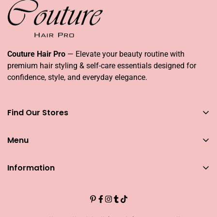
Couture Hair Pro
— Elevate your beauty routine with
premium hair styling & self-care essentials designed for
confidence, style, and everyday elegance.
Find Our Stores
You can find our stores across UAE
Menu
Dubai
Couture Hair Pro DFC Mall
Home
Couture Hair Pro Dragon Mart 1
Information
Jose Eber Mirdiff City Centre
All Hair Essentials
يبحث
Abu Dhabi
Bundle Offers
Couture Hair Pro Yas Mall
المهن
Blogs
Jose Eber Dalma Mall