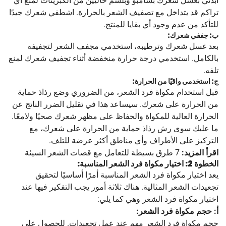
ابدئي بغسل شعرك بشامبو وبلسم خاليين من الكبريتات لمنع أي
تراكم قد يتداخل مع تصفيف الشعر بالحرارة. اشطفي شعرك جيدًا
للتأكد من عدم وجود أي بقايا للمنتج.
ب: جففي شعرك:
بعد غسل شعرك وترطيبه، استخدمي مجفف الشعر لتجفيفه
بالكامل. استخدمي درجة حرارة منخفضة أثناء تجفيف شعرك لمنع
تلفه.
ج: استخدمي واقيًا من الحرارة:
قبل استخدام مكواة فرد الشعر، من الضروري وضع رذاذ حماية
من الحرارة على شعرك. سيساعد هذا في تقليل الضرر الناتج عن
الحرارة العالية للمكواة والحفاظ على مظهر شعرك صحيًا ولامعًا.
ما عليك سوى رش رذاذ حماية من الحرارة على شعرك، مع
التركيز على الأطراف وأي مناطق أكثر عرضة للتلف.
اقرأ المزيد:
7 طرق بسيطة للتعامل مع قصات الشعر السيئة
الخطوة 2: اختيار مكواة فرد الشعر المناسبة:
يعد اختيار مكواة فرد الشعر المناسبة أمرًا أساسيًا لتحقيق
تجعيدات الشعر المثالية. هناك ثلاثة أمور يجب التفكير فيها عند
اختيار مكواة فرد الشعر وهي كما يلي:
أ: حجم مكواة فرد الشعر:
حجم مكواة فرد الشعر مهم عند عمل تجعيدات. للحصول على