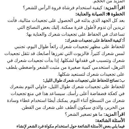
المزيد من الحجم.
اقرأ المزيد:
كيفية استخدام فرشاة فروة الرأس للشعر؟
الخطوة 6: الصيانة والعناية:
بعد كل الجهد الذي بذلته في الحصول على تجعيدات مثالية، فأنت
تريدين أن تدوم لأطول فترة ممكنة. إليك بعض النصائح التي
تساعدك في الحفاظ على تجعيدات شعرك والعناية بها:
أ: كيفية الحفاظ على تجعيدات شعرك:
للحفاظ على مظهر تجعيدات شعرك رائعاً طوال اليوم، تجنبي
لمس شعرك كثيراً. فالزيوت التي تفرزها أصابعك قد تثقل تجعيدات
شعرك وتتسبب في فقدانها لشكلها. إذا بدأت تجعيدات شعرك في
الترهل، استخدمي كمية صغيرة من مثبت الشعر واضغطي بلطف
على تجعيدات شعرك لتستعيد شكلها.
ب: نصائح للحفاظ على تجعيدات شعرك طوال الليل:
للحفاظ على تجعيدات شعرك طوال الليل، حاولي النوم بشعرك
في كعكة فضفاضة أعلى رأسك. سيساعد هذا في منع تجعيدات
شعرك من التسطح أثناء النوم. يمكنك أيضًا استخدام غطاء وسادة
من الحرير، والذي سيكون ألطف على شعرك من القطن.
اقرأ المزيد:
ما هو تصغير الشعر؟
الأسئلة الشائعة:
فيما يلي بعض الأسئلة الشائعة حول استخدام مكواة فرد الشعر لإنشاء