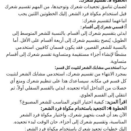
الخطوة 3: تقسيم شعرك:
لضمان تناسق تجعيدات شعرك وتوحيدها، من المهم تقسيم شعرك
قبل استخدام مكواة فرد الشعر. إليك الخطوتين اللتين يجب
اتباعهما لتقسيم شعرك:
أ: قسمي شعرك إلى أقسام
:
ابدئي بتقسيم شعرك إلى أقسام. بالنسبة للشعر المتوسط ​​إلى
الطويل، يُنصح بتقسيم شعرك إلى أربعة أقسام على الأقل. أما
بالنسبة للشعر القصير، فقد يكون قسمان كافيين. استخدمي
مشطًا لإنشاء أجزاء مستقيمة ومتساوية تقسم شعرك إلى أقسام
متساوية.
ب: استخدمي مشابك الشعر لتثبيت كل قسم:
بمجرد الانتهاء من تقسيم شعرك، استخدمي مشابك الشعر لتثبيت
كل قسم في مكانه. سيساعدك هذا على تنظيم شعرك ومنع أي
خصلات من التداخل أثناء تجعيده. ابدئي بالقسم السفلي أولاً، ثم
انتقلي إلى القسم العلوي.
اقرأ المزيد:
كيفية اختيار التونر المناسب للشعر المصبوغ؟
الخطوة 4: التجعيد باستخدام مكواة فرد الشعر:
الآن بعد أن قمت بتجهيز شعرك، واختيار مكواة فرد الشعر
المناسبة، وتقسيم شعرك إلى أجزاء، حان الوقت لبدء تجعيده.
إليك خطوات تجعيد شعرك باستخدام مكواة فرد الشعر: