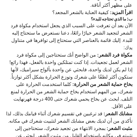
على مظهر أكثر أناقة.
اقرأ المزيد:
كيفية العناية بالشعر المجعد؟
ب: ما الذي تحتاجه للبدء؟
الآن بعد أن تعرفت على السبب الذي يجعل استخدام مكواة فرد
الشعر لتجعيد الشعر خيارًا رائعًا، دعنا نستعرض ما ستحتاج إليه
للبدء. إليك قائمة بالعناصر التي ستحتاج إلى توافرها في متناول
يدك:
مكواة فرد الشعر:
من الواضح أنك ستحتاجين إلى مكواة فرد
الشعر لعمل تجعيدات. إذا كنت تمتلكين واحدة بالفعل، فهذا رائع!
إذا لم يكن لديك واحدة، فابحثي عن واحدة بألواح سيراميك، لأنها
ستكون أكثر لطفًا على شعرك وتوزع الحرارة بشكل أكثر توازناً.
بخاخ حماية الشعر من الحرارة:
كلما استخدمت الحرارة على
شعرك، من المهم استخدام بخاخ حماية الشعر من الحرارة لمنع
التلف. ابحث عن بخاخ يحمي شعرك حتى 400 درجة فهرنهايت
على الأقل.
مشابك الشعر:
قد ترغبين في تقسيم شعرك أثناء قيامك بذلك، لذا
تأكدي من أن لديك بعض مشابك الشعر لتثبيت شعرك في مكانه.
مثبت الشعر:
بمجرد الانتهاء من تجعيد شعرك، ستحتاجين إلى
تثبيته في مكانه باستخدام القليل من مثبت الشعر. ابحثي عن