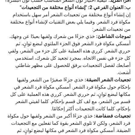
اقرأ المزيد:
كيفية اختيار لون الشعر المناسب حسب لون البشرة؟
ب: العنوان الفرعي 2: "إنشاء أنواع مختلفة من التجعيدات"
إن إنشاء أنواع مختلفة من تجعيدات الشعر أمر سهل باستخدام
مكواة فرد الشعر. وفيما يلي بعض التقنيات لإنشاء أنواع مختلفة
من تجعيدات الشعر:
تموجات الشاطئ:
خذي جزءًا من شعرك ولفيها بعيدًا عن وجهك.
أمسكي مكواة فرد الشعر فوق الجزء الملتوي لبضع ثوانٍ، ثم
حرري الشعر. كرري هذه العملية على كل جزء من الشعر، ولفي
كل جزء في نفس الاتجاه. بمجرد تجعيد كل شعرك، استخدمي
أصابعك لفصل التجعيدات برفق للحصول على مظهر شاطئي
أشعث.
تجعيدات الشعر الضيقة:
خذي جزءًا صغيرًا من الشعر ولفيها
بإحكام حول مكواة فرد الشعر. أمسكي مكواة فرد الشعر في
مكانها لبضع ثوانٍ، ثم حرري الشعر. كرري هذه العملية على كل
قسم من الشعر، مع لف كل قسم بإحكام. كلما لفيتي الشعر
بإحكام، كلما كانت التجعيدات أكثر إحكامًا.
تجعيدات فضفاضة:
خذي جزءًا أكبر من الشعر ولفيها حول مكواة
فرد الشعر، ولكن لا تلوي الشعر بقوة كما تفعلين مع التجعيدات
الضيقة. أمسكي مكواة فرد الشعر في مكانها لبضع ثوانٍ، ثم